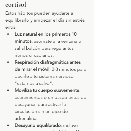
cortisol
Estos hábitos pueden ayudarte a 
equilibrarlo y empezar el día sin estrés 
extra:
Luz natural en los primeros 10 
minutos
: asómate a la ventana o 
sal al balcón para regular tus 
ritmos circadianos.
Respiración diafragmática antes 
de mirar el móvil
: 2-3 minutos para 
decirle a tu sistema nervioso 
“estamos a salvo”.
Moviliza tu cuerpo suavemente
: 
estiramientos o un paseo antes de 
desayunar, para activar la 
circulación sin un pico de 
adrenalina.
Desayuno equilibrado
: incluye 