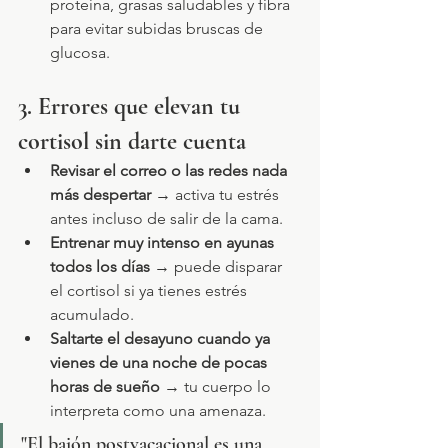
proteína, grasas saludables y fibra 
para evitar subidas bruscas de 
glucosa.
3. Errores que elevan tu 
cortisol sin darte cuenta
Revisar el correo o las redes nada 
más despertar
 → activa tu estrés 
antes incluso de salir de la cama.
Entrenar muy intenso en ayunas 
todos los días
 → puede disparar 
el cortisol si ya tienes estrés 
acumulado.
Saltarte el desayuno cuando ya 
vienes de una noche de pocas 
horas de sueño
 → tu cuerpo lo 
interpreta como una amenaza.
"El bajón postvacacional es una 