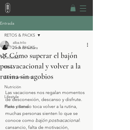
Entrada
RETOS & PACKS
alba.trilo
RETOS & PACKS
2 min de lectura
🌿 Cómo superar el bajón
Recetas
postvacacional y volver a la
Menú
rutina sin agobios
Entrenamientos
Nutrición
Las vacaciones nos regalan momentos 
Lifestyle
de desconexión, descanso y disfrute. 
Pero cuando toca volver a la rutina, 
Packs y Retos
muchas personas sienten lo que se 
conoce como 
bajón postvacacional
: 
cansancio, falta de motivación, 