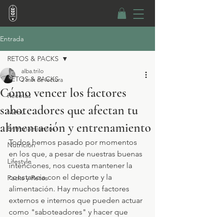
Entrada
RETOS & PACKS
alba.trilo
RETOS & PACKS
2 min de lectura
Cómo vencer los factores
Recetas
saboteadores que afectan tu
Menú
alimentación y entrenamiento
Entrenamientos
Todos hemos pasado por momentos 
Nutrición
en los que, a pesar de nuestras buenas 
Lifestyle
intenciones, nos cuesta mantener la 
constancia con el deporte y la 
Packs y Retos
alimentación. Hay muchos factores 
externos e internos que pueden actuar 
como "saboteadores" y hacer que 