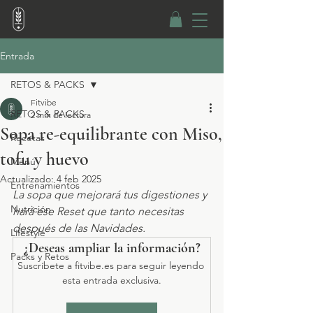
Entrada
RETOS & PACKS
Fitvibe
RETOS & PACKS
2 min de lectura
Sopa re-equilibrante con Miso,
Recetas
tofu y huevo
Menú
Actualizado:
4 feb 2025
Entrenamientos
La sopa que mejorará tus digestiones y 
Nutrición
hará ese Reset que tanto necesitas 
después de las Navidades.
Lifestyle
¿Deseas ampliar la información?
Packs y Retos
Suscríbete a fitvibe.es para seguir leyendo 
esta entrada exclusiva.