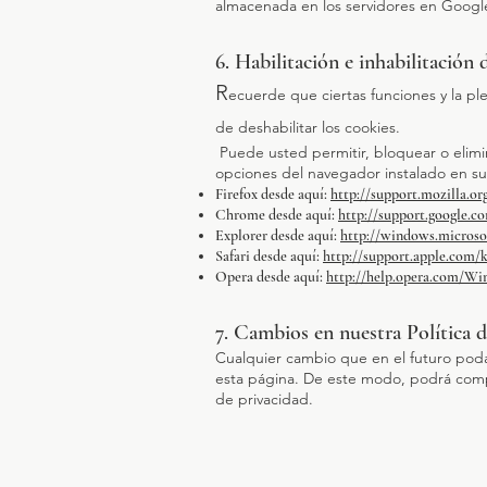
almacenada en los servidores en Googl
6. Habilitación e inhabilitación 
R
ecuerde que ciertas funciones y la pl
de deshabilitar los cookies.
Puede usted permitir, bloquear o elimin
opciones del navegador instalado en s
Firefox desde aquí:
http://support.mozilla.or
Chrome desde aquí:
http://support.google.
Explorer desde aquí:
http://windows.microso
Safari desde aquí:
http://support.apple.com/
Opera desde aquí:
http://help.opera.com/Wi
7. Cambios en nuestra Política 
Cualquier cambio que en el futuro poda
esta página. De este modo, podrá compr
de privacidad.