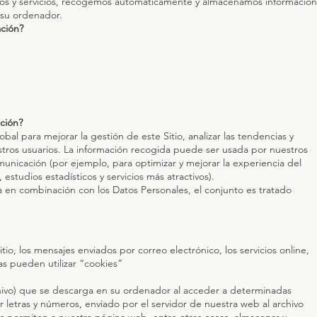
ctos y servicios, recogemos automáticamente y almacenamos información
de su ordenador.
ación?
)
ción?
al para mejorar la gestión de este Sitio, analizar las tendencias y
tros usuarios. La información recogida puede ser usada por nuestros
municación (por ejemplo, para optimizar y mejorar la experiencia del
 estudios estadísticos y servicios más atractivos).
da en combinación con los Datos Personales, el conjunto es tratado
itio, los mensajes enviados por correo electrónico, los servicios online,
vas pueden utilizar “cookies”
hivo) que se descarga en su ordenador al acceder a determinadas
etras y números, enviado por el servidor de nuestra web al archivo