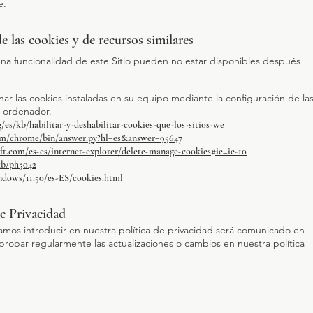
e.
de las cookies y de recursos similares
ena funcionalidad de este Sitio pueden no estar disponibles después
ar las cookies instaladas en su equipo mediante la configuración de la
u ordenador.
g/es/kb/habilitar-y-deshabilitar-cookies-que-los-sitios-we
com/chrome/bin/answer.py?hl=es&answer=95647
ft.com/es-es/internet-explorer/delete-manage-cookies#ie=ie-10
kb/ph5042
ndows/11.50/es-ES/cookies.html
de Privacidad
mos introducir en nuestra política de privacidad será comunicado en
obar regularmente las actualizaciones o cambios en nuestra política