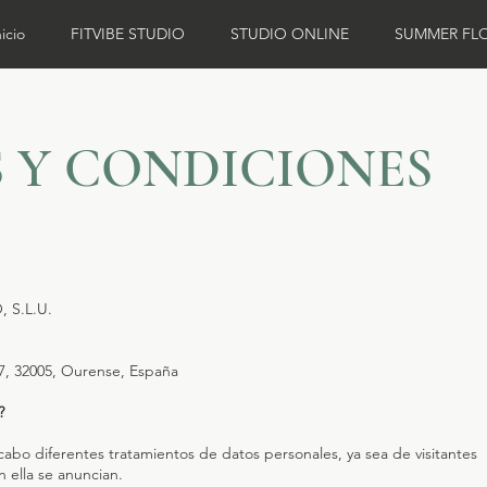
nicio
FITVIBE STUDIO
STUDIO ONLINE
SUMMER FL
 Y CONDICIONES
S.L.U.
17, 32005, Ourense, España
?
 cabo diferentes tratamientos de datos personales, ya sea de visitantes
 ella se anuncian.