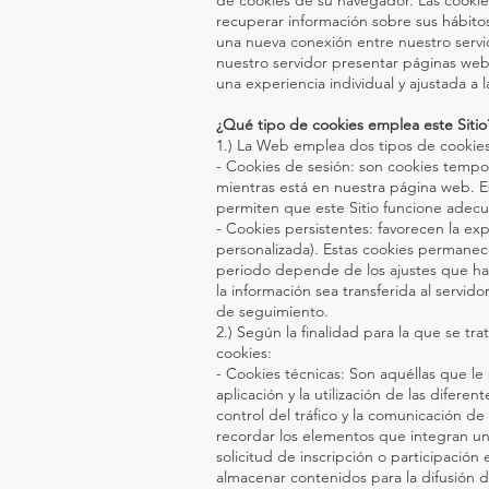
de cookies de su navegador. Las cookie
recuperar información sobre sus hábito
una nueva conexión entre nuestro servid
nuestro servidor presentar páginas web
una experiencia individual y ajustada a 
¿Qué tipo de cookies emplea este Sitio
1.) La Web emplea dos tipos de cookies
- Cookies de sesión: son cookies temp
mientras está en nuestra página web. Es
permiten que este Sitio funcione ade
- Cookies persistentes: favorecen la e
personalizada). Estas cookies permane
periodo depende de los ajustes que ha
la información sea transferida al servid
de seguimiento.
2.) Según la finalidad para la que se tr
cookies:
- Cookies técnicas: Son aquéllas que l
aplicación y la utilización de las difer
control del tráfico y la comunicación de
recordar los elementos que integran un 
solicitud de inscripción o participació
almacenar contenidos para la difusión d