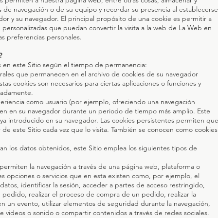
s permiten a nuestra página web, entre otras cosas, almacenar y
s de navegación o de su equipo y recordar su presencia al establecerse
or y su navegador. El principal propósito de una cookie es permitir a
 personalizadas que puedan convertir la visita a la web de La Web en
las preferencias personales.
?
 en este Sitio según el tiempo de permanencia:
orales que permanecen en el archivo de cookies de su navegador
tas cookies son necesarios para ciertas aplicaciones o funciones y
cuadamente.
xperiencia como usuario (por ejemplo, ofreciendo una navegación
cen en su navegador durante un periodo de tiempo más amplio. Este
ya introducido en su navegador. Las cookies persistentes permiten qu
or de este Sitio cada vez que lo visita. También se conocen como cookies
atan los datos obtenidos, este Sitio emplea los siguientes tipos de
e permiten la navegación a través de una página web, plataforma o
entes opciones o servicios que en esta existen como, por ejemplo, el
 datos, identificar la sesión, acceder a partes de acceso restringido,
pedido, realizar el proceso de compra de un pedido, realizar la
n en un evento, utilizar elementos de seguridad durante la navegación,
e videos o sonido o compartir contenidos a través de redes sociales.