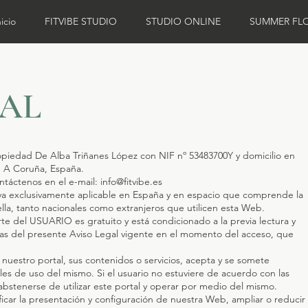
nicio
FITVIBE STUDIO
STUDIO ONLINE
SUMMER FL
GAL
opiedad De Alba Triñanes López con NIF nº 53483700Y y domicilio en
s, A Coruña, España.
ntáctenos en el e-mail:
info@fitvibe.es
iva exclusivamente aplicable en España y en espacio que comprende la
a, tanto nacionales como extranjeros que utilicen esta Web.
te del USUARIO es gratuito y está condicionado a la previa lectura y
rvas del presente Aviso Legal vigente en el momento del acceso, que
nuestro portal, sus contenidos o servicios, acepta y se somete
es de uso del mismo. Si el usuario no estuviere de acuerdo con las
bstenerse de utilizar este portal y operar por medio del mismo.
ar la presentación y configuración de nuestra Web, ampliar o reducir