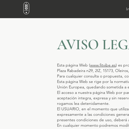
I
AVISO LE
Esta página Web (
www.fitvibe.es
) es pr
Plaza Rabadeira n29, 2IZ, 15173, Oleiro
Para cualquier consulta o propuesta, co
Esta página Web se rige por la normat
Unión Europea, quedando sometida a ell
El acceso a nuestra página Web por par
aceptación integra, expresa y sin rese
rogamos lea detenidamente.
El USUARIO, en el momento que utiliza 
expresamente a las condiciones general
presentes condiciones de uso, deberá a
En cualquier momento podremos modific