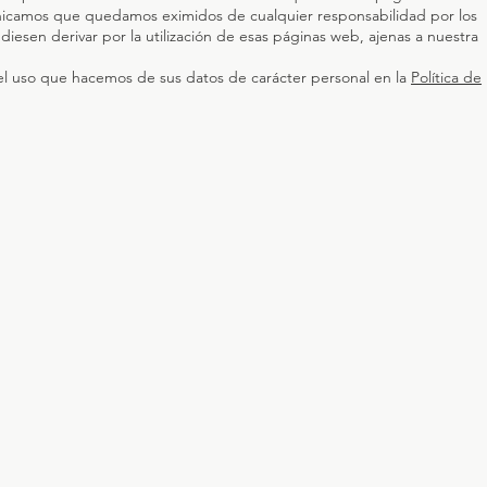
nicamos que quedamos eximidos de cualquier responsabilidad por los
diesen derivar por la utilización de esas páginas web, ajenas a nuestra
l uso que hacemos de sus datos de carácter personal en la
Política de