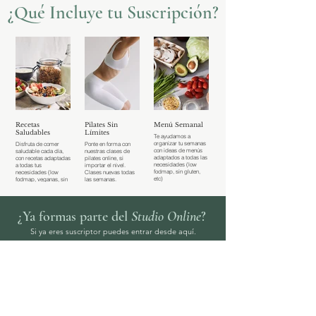
¿Qué Incluye tu Suscripción?
Recetas
Pilates Sin
Menú Semanal
Saludables
Límites
Te ayudamos a
organizar tu semanas
Disfruta de comer
Ponte en forma con
con ideas de menús
saludable cada día,
nuestras clases de
adaptados a todas las
con recetas adaptadas
pilates online, si
necesidades (low
a todas tus
importar el nivel.
fodmap, sin gluten,
necesidades (low
Clases nuevas todas
etc)
fodmap, veganas, sin
las semanas.
gluten, etc.)
¿Ya formas parte del
Studio Online
?
Si ya eres suscriptor puedes entrar desde aquí.
Iniciar Sesión