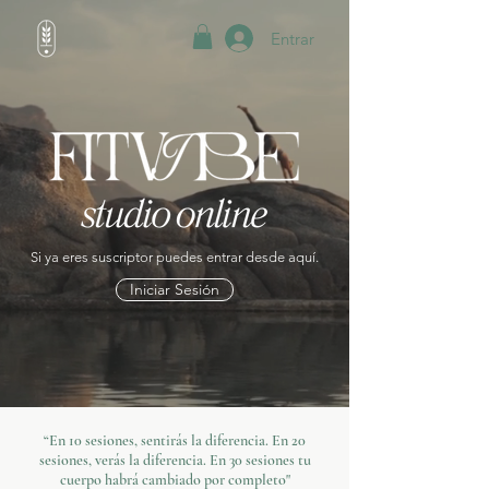
Entrar
Si ya eres suscriptor puedes entrar desde aquí.
Iniciar Sesión
“En 10 sesiones, sentirás la diferencia. En 20
sesiones, verás la diferencia. En 30 sesiones tu
cuerpo habrá cambiado por completo"