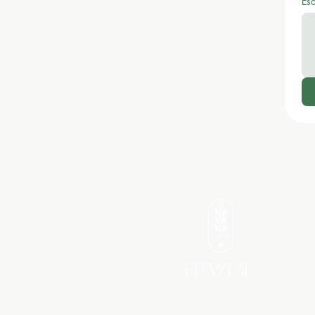
Es
Escri