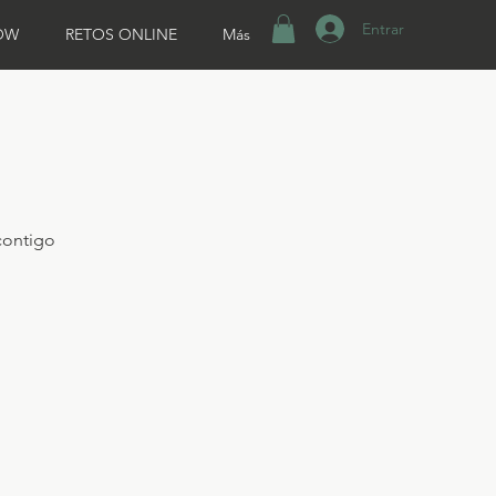
Entrar
OW
RETOS ONLINE
Más
contigo