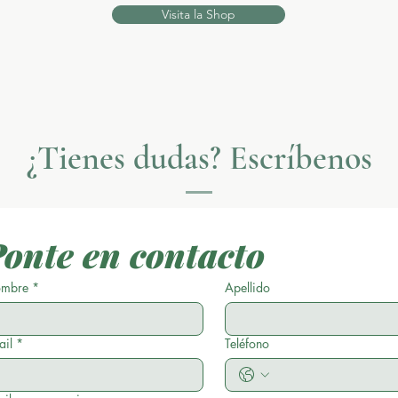
Visita la Shop
¿Tienes dudas? Escríbenos
onte en contacto
ormulario de contacto
mbre
*
Apellido
re
*
Apellido
ail
*
Teléfono
*
Teléfono