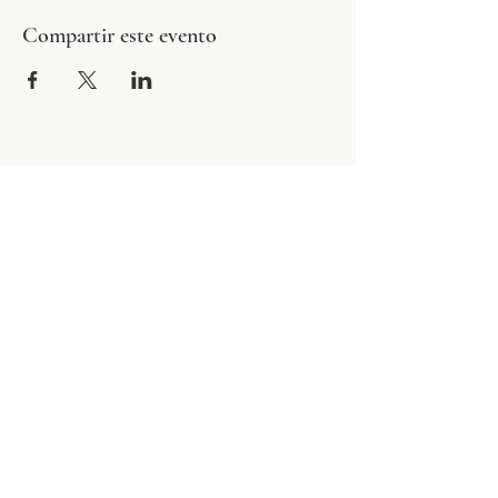
Compartir este evento
NEWS LETTER
Suscríbete y no te pierdas nada de nada.
Me Suscribo
Contacto
Síguenos