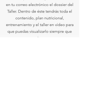
en tu correo electrónico el dossier del
Taller. Dentro de éste tendrás toda el
contenido, plan nutricional,
entrenamiento y el taller en vídeo para
que puedas visualizarlo siempre que
quieras.
Precio del taller: 65€
Hazte Ya con el Taller
** A través de este enlace tendrás acceso a la
información detallada del producto.
Mireia