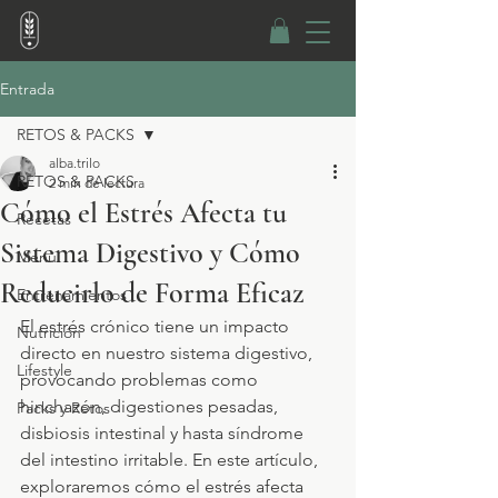
Entrada
RETOS & PACKS
alba.trilo
RETOS & PACKS
2 min de lectura
Cómo el Estrés Afecta tu
Recetas
Sistema Digestivo y Cómo
Menú
Reducirlo de Forma Eficaz
Entrenamientos
El estrés crónico tiene un impacto 
Nutrición
directo en nuestro sistema digestivo, 
Lifestyle
provocando problemas como 
hinchazón, digestiones pesadas, 
Packs y Retos
disbiosis intestinal y hasta síndrome 
del intestino irritable. En este artículo, 
exploraremos cómo el estrés afecta 