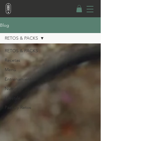
Blog
RETOS & PACKS
RETOS & PACKS
Recetas
Menú
Entrenamientos
Nutrición
Lifestyle
Packs y Retos