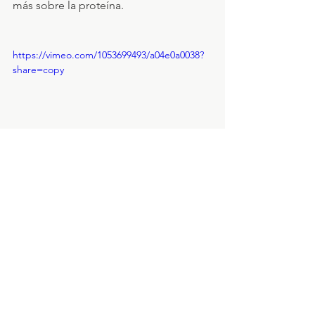
más sobre la proteína.
https://vimeo.com/1053699493/a04e0a0038?
share=copy
Espero que este post te sea de ayuda ;)
Un abrazo,
Alba.
salud
nutrición
ansiedad
saciedad
el metabolismo
la piel
el cabello y hasta en la calidad ósea.
proteína