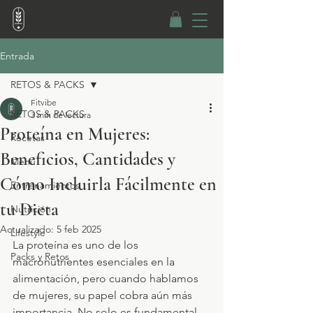
Entrada
RETOS & PACKS
Fitvibe
RETOS & PACKS
3 min de lectura
Proteína en Mujeres:
Recetas
Beneficios, Cantidades y
Menú
Cómo Incluirla Fácilmente en
Entrenamientos
tu Dieta
Nutrición
Actualizado:
5 feb 2025
Lifestyle
La proteína es uno de los 
Packs y Retos
macronutrientes esenciales en la 
alimentación, pero cuando hablamos 
de mujeres, su papel cobra aún más 
importancia. No solo es fundamental 