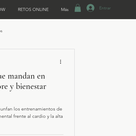
Entrar
OW
RETOS ONLINE
Más
os
ue mandan en
ore y bienestar
iunfan los entrenamientos de
ntal frente al cardio y la alta