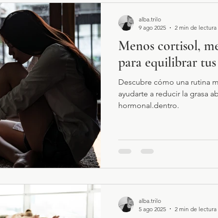
alba.trilo
9 ago 2025
2 min de lectura
Menos cortisol, me
para equilibrar tu
Descubre cómo una rutina ma
ayudarte a reducir la grasa a
hormonal.dentro.
alba.trilo
5 ago 2025
2 min de lectura