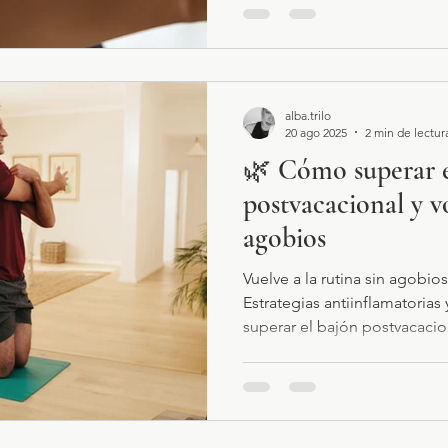
alba.trilo
20 ago 2025
2 min de lectur
🌿 Cómo superar e
postvacacional y vo
agobios
Vuelve a la rutina sin agobios
Estrategias antiinflamatoria
superar el bajón postvacacio