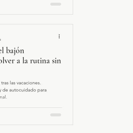
a
l bajón
lver a la rutina sin
 tras las vacaciones.
s y de autocuidado para
nal.