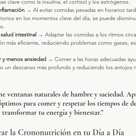
s clave como la insulina, el cortisol y los estrógenos.
nflamación
 → Al evitar comidas pesadas en horarios tard
atorios en los momentos clave del día, se puede disminui
vo.
salud intestinal
 → Adaptar las comidas a los ritmos circ
ión más eficiente, reduciendo problemas como gases, es
.
r y menos ansiedad
 → Comer a las horas adecuadas ayud
do un descanso más profundo y reduciendo los antojos 
ne ventanas naturales de hambre y saciedad. Ap
ptimos para comer y respetar los tiempos de d
 transformar tu energía y bienestar."
car la Crononutrición en tu Día a Día