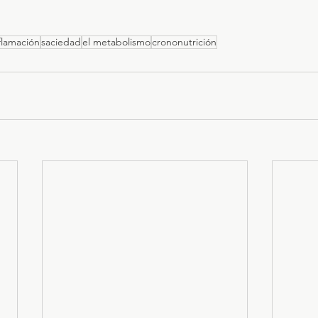
flamación
saciedad
el metabolismo
crononutrición