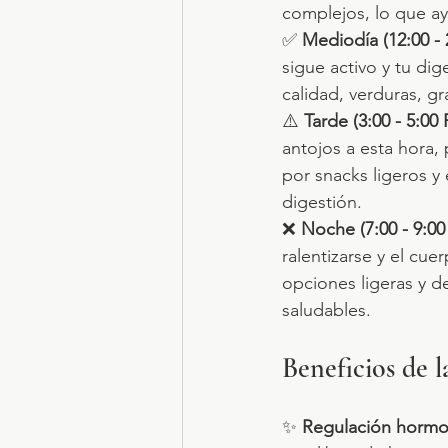
complejos, lo que ay
✅ 
Mediodía (12:00 
sigue activo y tu di
calidad, verduras, g
⚠️ 
Tarde (3:00 - 5:0
antojos a esta hora,
por snacks ligeros y
digestión.
❌ 
Noche (7:00 - 9:0
ralentizarse y el cu
opciones ligeras y d
saludables.
Beneficios de 
✨ 
Regulación hormo