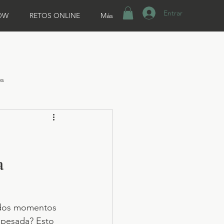
Entrar
OW
RETOS ONLINE
Más
os
a
nados momentos 
 pesada? Esto 