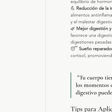
equilibrio de hormona
💪 
Reducción de la i
alimentos antiinflam
y el malestar digesti
🌿 
Mejor digestión y 
favorece una digest
digestiones pesadas
😴 
Sueño reparado
cortisol, promovien
"Tu cuerpo tie
los momentos ó
digestivo puede
Tips para Apli