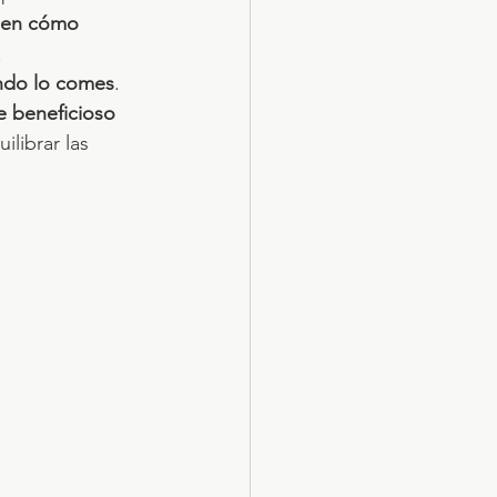
n en cómo 
.
ndo lo comes
. 
 beneficioso 
ilibrar las 