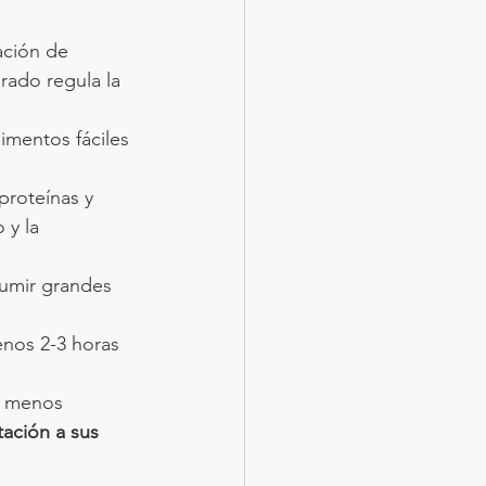
ción de 
rado regula la 
imentos fáciles 
proteínas y 
 y la 
umir grandes 
enos 2-3 horas 
, menos 
ación a sus 