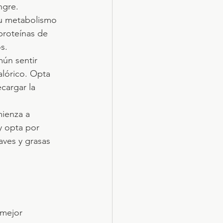
ngre.
u metabolismo 
proteínas de 
s.
ún sentir 
alórico. Opta 
cargar la 
ienza a 
y opta por 
aves y grasas 
mejor 