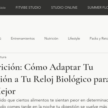
nicio
FITVIBE STUDIO
STUDIO ONLINE
SUMMER FL
ú
Entrenamientos
Nutrición
Lifestyle
Packs y Ret
ctura
ición: Cómo Adaptar Tu
ón a Tu Reloj Biológico par
ejor
tido que ciertos alimentos te sientan peor en determi
ndo comes tarde en la noche tu digestión se vuelve más