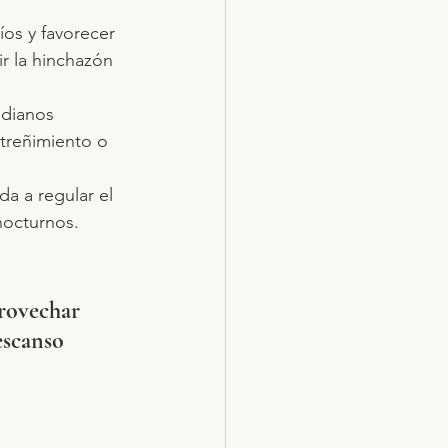
íos y favorecer 
r la hinchazón 
adianos 
treñimiento o 
a a regular el 
nocturnos.
rovechar 
escanso 