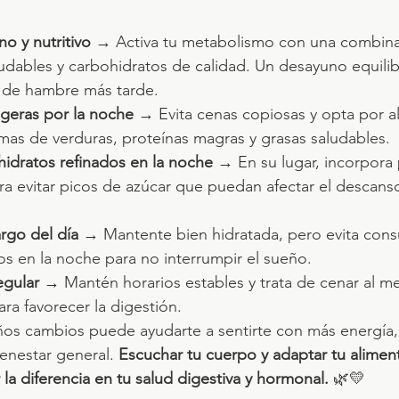
o y nutritivo
 → Activa tu metabolismo con una combina
ludables y carbohidratos de calidad. Un desayuno equilib
s de hambre más tarde.
igeras por la noche
 → Evita cenas copiosas y opta por al
mas de verduras, proteínas magras y grasas saludables.
idratos refinados en la noche
 → En su lugar, incorpora 
ra evitar picos de azúcar que puedan afectar el descanso
argo del día
 → Mantente bien hidratada, pero evita cons
os en la noche para no interrumpir el sueño.
gular
 → Mantén horarios estables y trata de cenar al m
ra favorecer la digestión.
ños cambios puede ayudarte a sentirte con más energía
enestar general. 
Escuchar tu cuerpo y adaptar tu aliment
la diferencia en tu salud digestiva y hormonal.
 🌿💛