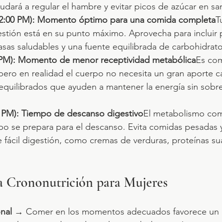
udará a regular el hambre y evitar picos de azúcar en sa
- 2:00 PM): Momento óptimo para una comida completa
T
gestión está en su punto máximo. Aprovecha para incluir 
rasas saludables y una fuente equilibrada de carbohidrato
0 PM): Momento de menor receptividad metabólica
Es com
 pero en realidad el cuerpo no necesita un gran aporte c
 equilibrados que ayuden a mantener la energía sin sobre
0 PM): Tiempo de descanso digestivo
El metabolismo com
erpo se prepara para el descanso. Evita comidas pesadas 
e fácil digestión, como cremas de verduras, proteínas su
la Crononutrición para Mujeres
nal
 → Comer en los momentos adecuados favorece un 