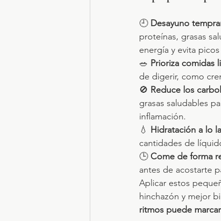
🕘 
Desayuno tempran
proteínas, grasas sa
energía y evita pico
🥗 
Prioriza comidas l
de digerir, como cre
🚫 
Reduce los carboh
grasas saludables pa
inflamación.
💧 
Hidratación a lo l
cantidades de líquid
🕒 
Come de forma re
antes de acostarte pa
Aplicar estos peque
hinchazón y mejor bi
ritmos puede marcar 