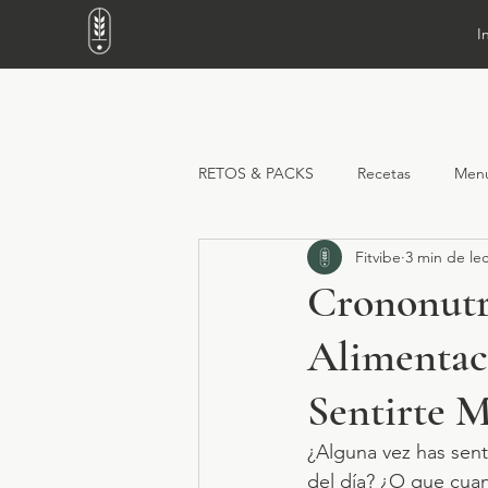
I
RETOS & PACKS
Recetas
Men
Fitvibe
3 min de le
Crononutr
Alimentaci
Sentirte M
¿Alguna vez has sen
del día? ¿O que cua