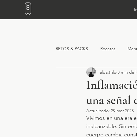
I
RETOS & PACKS
Recetas
Men
alba.trilo
3 min de l
Inflamació
una señal 
Actualizado:
29 mar 2025
Vivimos en una era e
inalcanzable. Sin e
cuerpo cambia const