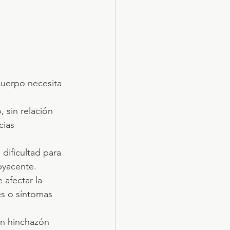
cuerpo necesita 
 sin relación 
cias 
dificultad para 
byacente.
 afectar la 
s o síntomas 
an hinchazón 