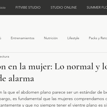
nicio
FITVIBE STUDIO
STUDIO ONLINE
SUMMER FL
ú
Entrenamientos
Nutrición
Lifestyle
Packs y Ret
ectura
n en la mujer: Lo normal y l
de alarma
n la que el abdomen plano parece ser un estándar de be
mbargo, es fundamental que las mujeres comprendamos 
antemente y que no siempre tener el vientre plano es s