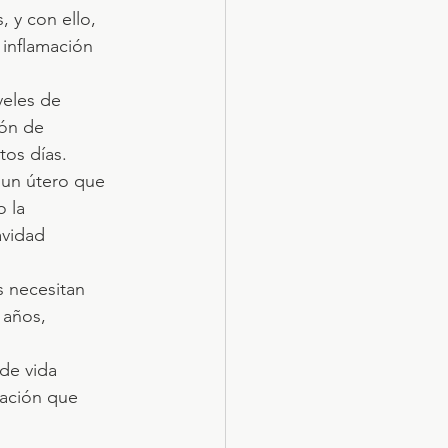
 y con ello, 
inflamación 
veles de 
ón de 
tos días.
 un útero que 
 la 
avidad 
s necesitan 
 años, 
 de vida 
mación que 