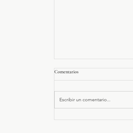
Comentarios
Escribir un comentario...
Cómo el Estrés Afecta tu Sistema
Digestivo y Cómo Reducirlo de
Forma Eficaz