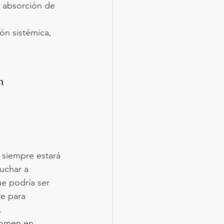
a absorción de 
ón sistémica, 
n 
siempre estará 
uchar a 
ue podría ser 
ve para 
.
domen en 