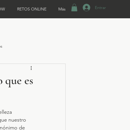
Entrar
OW
RETOS ONLINE
Más
os
o que es
lleza 
que nuestro 
inónimo de 