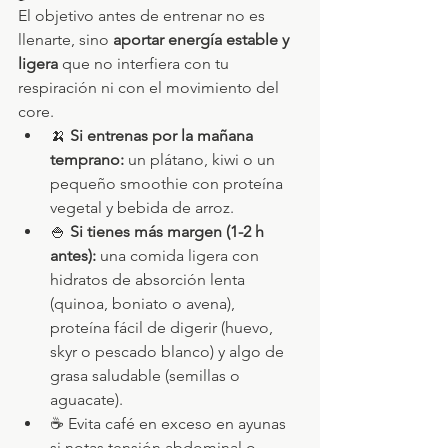
El objetivo antes de entrenar no es 
llenarte, sino 
aportar energía estable y 
ligera
 que no interfiera con tu 
respiración ni con el movimiento del 
core.
🍌 
Si entrenas por la mañana 
temprano:
 un plátano, kiwi o un 
pequeño smoothie con proteína 
vegetal y bebida de arroz.
🍚 
Si tienes más margen (1-2 h 
antes):
 una comida ligera con 
hidratos de absorción lenta 
(quinoa, boniato o avena), 
proteína fácil de digerir (huevo, 
skyr o pescado blanco) y algo de 
grasa saludable (semillas o 
aguacate).
☕ Evita café en exceso en ayunas 
si notas tensión abdominal o 