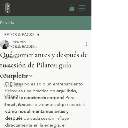
Entrada
RETOS & PACKS
alba.trilo
RETOS & PACKS
2 min de lectura
Qué comer antes y después de
Recetas
tu sesión de Pilates: guía
Menú
completa
Entrenamientos
El Pilates no es solo un entrenamiento 
Nutrición
físico: es una práctica de 
equilibrio, 
Lifestyle
control y conciencia corporal
.Pero 
muchas veces olvidamos algo esencial: 
Packs y Retos
cómo nos alimentamos antes y 
después
 de cada sesión influye 
directamente en la energía, el 