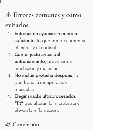
⚠️ 
Errores comunes y cómo 
evitarlos
Entrenar en ayunas sin energía 
suficiente
, lo que puede aumentar 
el estrés y el cortisol.
Comer justo antes del 
entrenamiento
, provocando 
hinchazón y malestar.
No incluir proteína después
, lo 
que frena la recuperación 
muscular.
Elegir snacks ultraprocesados 
“fit”
 que alteran la microbiota y 
elevan la inflamación.
🌿 
Conclusión