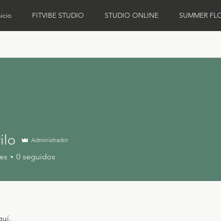
nicio
FITVIBE STUDIO
STUDIO ONLINE
SUMMER FL
ilo
Administrador
es
0
seguidos
quí.