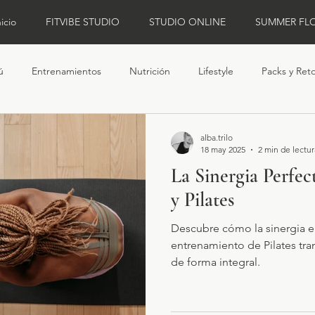
nicio
FITVIBE STUDIO
STUDIO ONLINE
SUMMER FL
ú
Entrenamientos
Nutrición
Lifestyle
Packs y Ret
alba.trilo
18 may 2025
2 min de lectur
La Sinergia Perfec
y Pilates
Descubre cómo la sinergia ent
entrenamiento de Pilates tr
de forma integral.