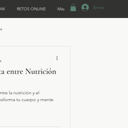
Entrar
OW
RETOS ONLINE
Más
os
a
ta entre Nutrición
re la nutrición y el
ansforma tu cuerpo y mente