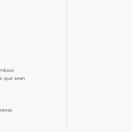
ambios 
s que sean 
renar.