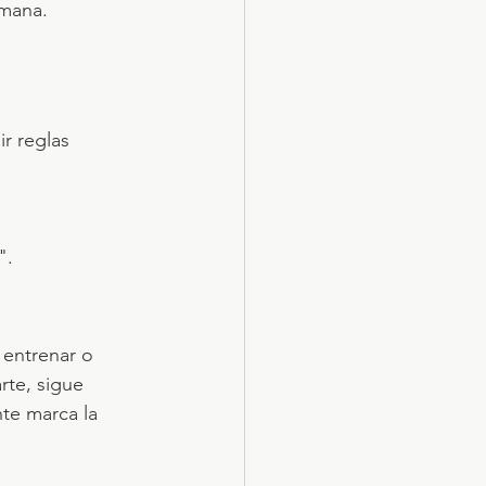
emana. 
r reglas 
".
 entrenar o 
rte, sigue 
te marca la 