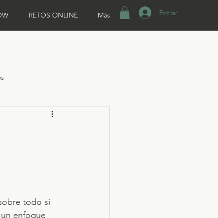
Entrar
OW
RETOS ONLINE
Más
os
sobre todo si 
 un enfoque 