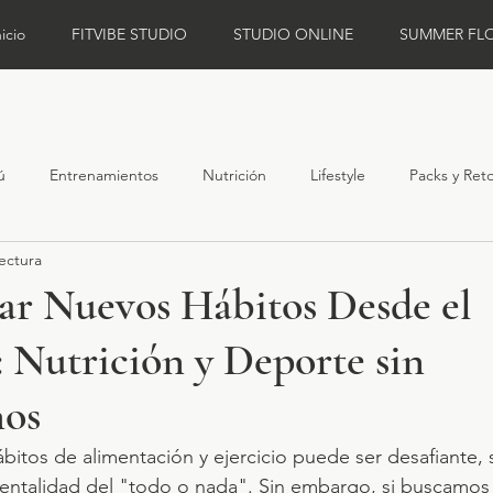
nicio
FITVIBE STUDIO
STUDIO ONLINE
SUMMER FL
ú
Entrenamientos
Nutrición
Lifestyle
Packs y Ret
ectura
r Nuevos Hábitos Desde el
: Nutrición y Deporte sin
mos
bitos de alimentación y ejercicio puede ser desafiante, 
entalidad del "todo o nada". Sin embargo, si buscamos