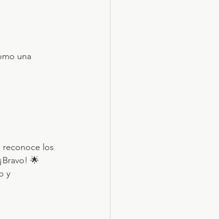
como una 
, reconoce los 
¡Bravo! 🌟 
o y 