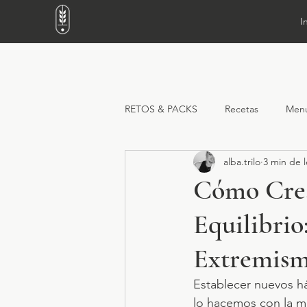
I
RETOS & PACKS
Recetas
Men
alba.trilo
3 min de l
Cómo Crea
Equilibrio
Extremis
Establecer nuevos há
lo hacemos con la m