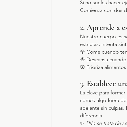
Si no sueles hacer ej
Comienza con dos dí
2. 
Aprende a e
Nuestro cuerpo es sa
estrictas, intenta si
🎯 Come cuando teng
🎯 Descansa cuando lo
🎯 Prioriza alimento
3. 
Establece una
La clave para formar 
comes algo fuera de 
adelante sin culpas.
diferencia.
✨ 
"No se trata de se