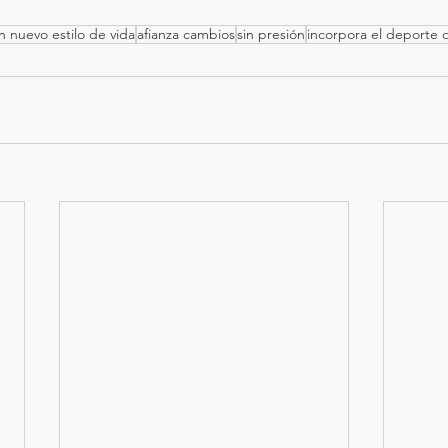
n nuevo estilo de vida
afianza cambios
sin presión
incorpora el deporte d