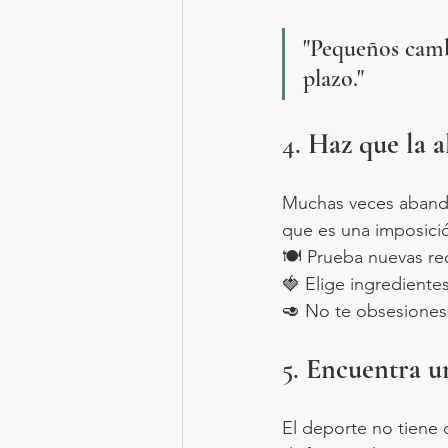
"Pequeños camb
plazo."
4. 
Haz que la a
Muchas veces aband
que es una imposició
🍽 Prueba nuevas rec
🍓 Elige ingrediente
🥑 No te obsesiones 
5. 
Encuentra un
El deporte no tiene 