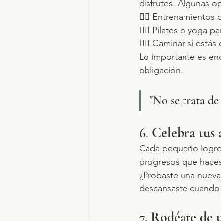
disfrutes. Algunas o
🏋️‍♀️ Entrenamientos
🧘‍♀️ Pilates o yoga pa
🚶‍♀️ Caminar si est
Lo importante es enc
obligación.
"No se trata de 
6. 
Celebra tus 
Cada pequeño logro c
progresos que haces
¿Probaste una nueva 
descansaste cuando 
7. 
Rodéate de 