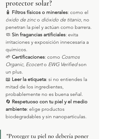
protector solar?
🧴 
Filtros físicos o minerales
: como el 
óxido de zinc
 o 
dióxido de titanio
, no 
penetran la piel y actúan como barrera.
🧼 
Sin fragancias artificiales
: evita 
irritaciones y exposición innecesaria a 
químicos.
🌱 
Certificaciones
: como 
Cosmos 
Organic
, 
Ecocert
 o 
EWG Verified
 son 
un plus.
📖 
Leer la etiqueta
: si no entiendes la 
mitad de los ingredientes, 
probablemente no es buena señal.
🔄 
Respetuoso con tu piel y el medio 
ambiente
: elige productos 
biodegradables y sin nanopartículas.
"Proteger tu piel no debería poner 